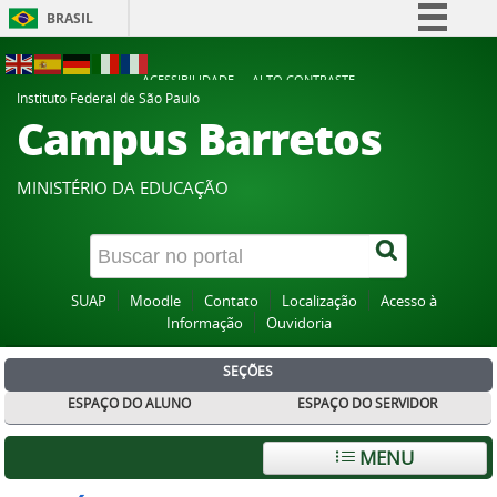
BRASIL
Simplifique!
ACESSIBILIDADE
ALTO CONTRASTE
Comunica BR
Instituto Federal de São Paulo
Campus Barretos
Participe
Acesso à informação
MINISTÉRIO DA EDUCAÇÃO
Legislação
Canais
SUAP
Moodle
Contato
Localização
Acesso à
Informação
Ouvidoria
SEÇÕES
ESPAÇO DO ALUNO
ESPAÇO DO SERVIDOR
MENU