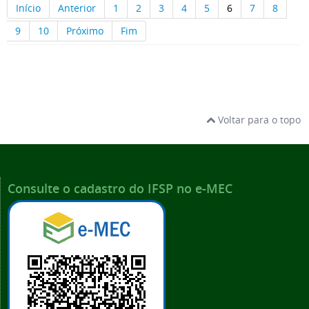
Início
Anterior
1
2
3
4
5
6
7
8
9
10
Próximo
Fim
Voltar para o topo
Consulte o cadastro do IFSP no e-MEC